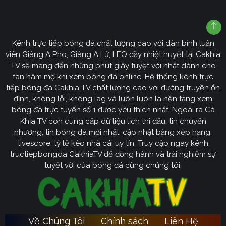
Kênh trực tiếp bóng đá chất lượng cao với dàn bình luận
viên Giàng A Pho, Giàng A Lử, LEO đầy nhiệt huyết tại Cakhia
TV sẽ mang đến những phút giây tuyệt vời nhất dành cho
fan hâm mộ khi xem bóng đá online. Hệ thống kênh trực
tiếp bóng đá Cakhia TV chất lượng cao với đường truyền ổn
định, không lỗi, không lag và luôn luôn là nền tảng xem
bóng đá trực tuyến số 1 được yêu thích nhất. Ngoài ra Cà
Khịa TV còn cung cấp dữ liệu lịch thi đấu, tin chuyển
nhượng, tin bóng đá mới nhất, cập nhật bảng xếp hạng,
livescore, tỷ lệ kèo nhà cái uy tín. Truy cập ngay kênh
tructiepbongda CakhiaTV để đồng hành và trải nghiệm sự
tuyệt vời của bóng đá cùng chúng tôi.
Về Chúng Tôi
Chính sách
Liên Hệ