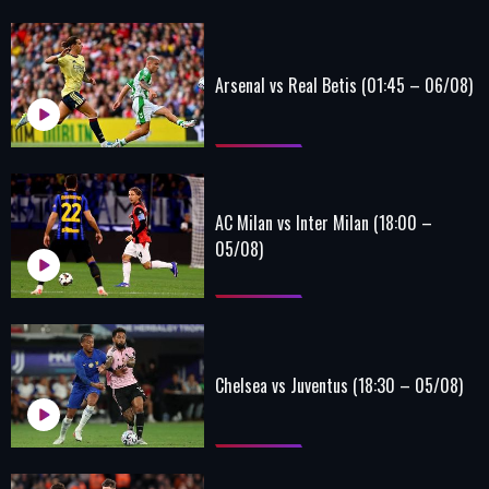
Arsenal vs Real Betis (01:45 – 06/08)
AC Milan vs Inter Milan (18:00 –
05/08)
Chelsea vs Juventus (18:30 – 05/08)