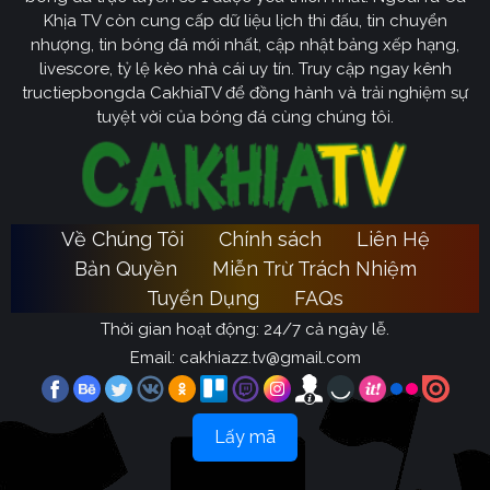
Khịa TV còn cung cấp dữ liệu lịch thi đấu, tin chuyển
Kèo bóng đá Euro
nhượng, tin bóng đá mới nhất, cập nhật bảng xếp hạng,
livescore, tỷ lệ kèo nhà cái uy tín. Truy cập ngay kênh
Kèo bóng đá V-League
tructiepbongda CakhiaTV để đồng hành và trải nghiệm sự
Ngoài ra còn có rất nhiều những giải đấu trong nước
tuyệt vời của bóng đá cùng chúng tôi.
và quốc tế khác
CaKhia Live
Thời gian mà
cập nhật kèo trực tuyến cũng
khá là sớm, cụ thể là vào đầu giờ mỗi ngày. Giúp bạn có
thể xem được bảng kèo ngay khi nhà cái mới vừa ra
Về Chúng Tôi
Chính sách
Liên Hệ
kèo. Cũng như có nhiều thời gian để nghiên cứu để đưa
Bản Quyền
Miễn Trừ Trách Nhiệm
ra quyết định cá cược chuẩn hơn.
Tuyển Dụng
FAQs
Cakhia TV – Trang web cập nhật tỷ lệ
Thời gian hoạt động: 24/7 cả ngày lễ.
kèo bóng đá trực tuyến đa dạng
Email:
cakhiazz.tv@gmail.com
Cà Khịa TV
Khi tiến hành xem kèo nhà cái trực tuyến tại
,
Lấy mã
bạn sẽ nắm được toàn bộ các thể loại kèo bóng đá phổ
biến nhất hiện nay. Trong đó những kèo phổ biến nhất
phải kể đến đó là: