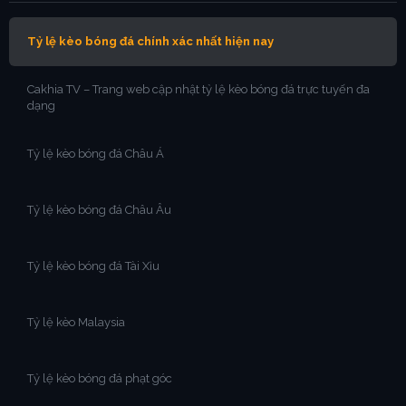
Tỷ lệ kèo bóng đá chính xác nhất hiện nay
Cakhia TV – Trang web cập nhật tỷ lệ kèo bóng đá trực tuyến đa
dạng
Tỷ lệ kèo bóng đá Châu Á
Tỷ lệ kèo bóng đá Châu Âu
Tỷ lệ kèo bóng đá Tài Xỉu
Tỷ lệ kèo Malaysia
Tỷ lệ kèo bóng đá phạt góc