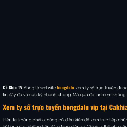
Cà Khịa TV
bongdalu
đang là website
xem ty số trực tuyến được
tin đầy đủ và cực kỳ nhanh chóng. Mà qua đó, anh em không c
Xem ty số trực tuyến bongdalu vip tại Cakhi
Hiện tại không phải ai cũng có điều kiện để xem trực tiếp n
kết quả của những trận đấu đang diễn ra. Chính vì thế nhu cầu