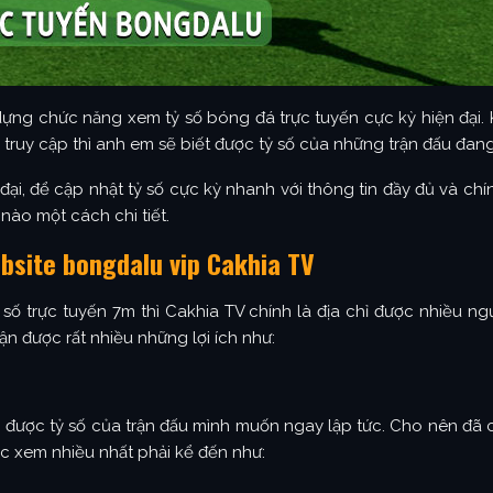
ựng chức năng xem tỷ số bóng đá trực tuyến cực kỳ hiện đại. Kh
i truy cập thì anh em sẽ biết được tỷ số của những trận đấu đa
i, để cập nhật tỷ số cực kỳ nhanh với thông tin đầy đủ và chín
nào một cách chi tiết.
ebsite bongdalu vip Cakhia TV
ố trực tuyến 7m thì Cakhia TV chính là địa chỉ được nhiều ngư
hận được rất nhiều những lợi ích như:
được tỷ số của trận đấu mình muốn ngay lập tức. Cho nên đã cập
ợc xem nhiều nhất phải kể đến như: