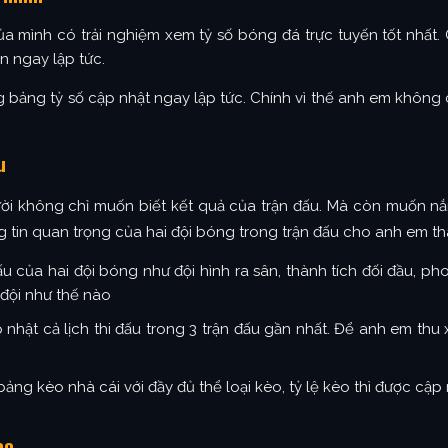
mình có trải nghiệm xem tỷ số bóng đá trực tuyến tốt nhất. 
n ngay lập tức.
ong bảng tỷ số cập nhật ngay lập tức. Chính vì thế anh em khôn
u
ời không chỉ muốn biết kết quả của trận đấu. Mà còn muốn nắm
g tin quan trọng của hai đội bóng trong trận đấu cho anh em t
ấu của hai đội bóng như đội hình ra sân, thành tích đối đầu, phon
 đội như thế nào
p nhật cả lịch thi đấu trong 3 trận đấu gần nhất. Để anh em th
ng kèo nhà cái với đầy đủ thể loại kèo, tỷ lệ kèo thì được cập 
ao