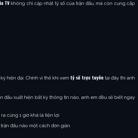
ia TV
không chỉ cập nhật tỷ số của trận đấu, mà còn cung cấp
tỷ số trực tuyên
 hiện đại. Chính vì thế khi xem
tại đây thì anh
ận đấu xuất hiện bất kỳ thông tin nào, anh em đều sẽ biết ngay
 cùng 1 giờ khá là tiện lợi
trận đấu nào một cách đơn giản.