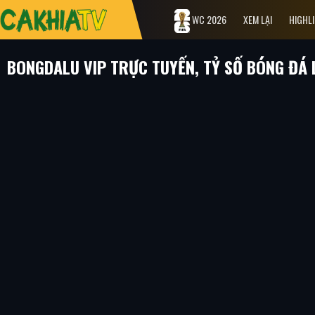
WC 2026
XEM LẠI
HIGHL
BONGDALU VIP TRỰC TUYẾN, TỶ SỐ BÓNG ĐÁ