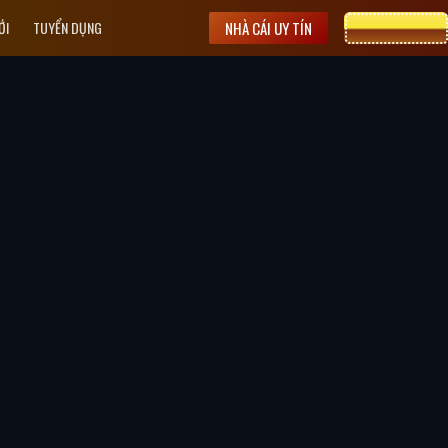
ỚI
TUYỂN DỤNG
NHÀ CÁI UY TÍN
CƯỢC 8XBET