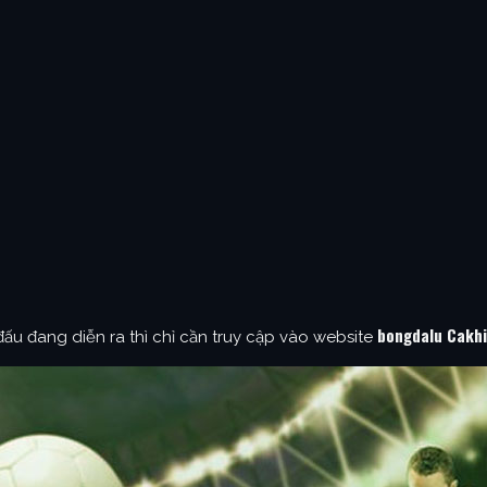
bongdalu Cakhi
đấu đang diễn ra thì chỉ cần truy cập vào website