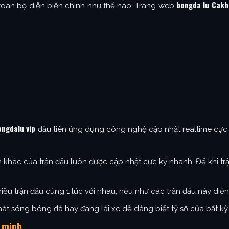
bongda lu Cakh
toàn bộ diễn biến chính như thế nào. Trang web
ongdalu vip
đầu tiên ứng dụng công nghệ cập nhật realtime cực kỳ
n khác của trận đấu luôn được cập nhật cực kỳ nhanh. Để khi tr
 trận đấu cùng 1 lúc với nhau, nếu như các trận đấu này diễn ra
t sóng bóng đá hay đang lái xe dễ dàng biết tỷ số của bất kỳ 
g minh