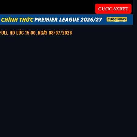
ULL HD LÚC 15:00, NGÀY 08/07/2026