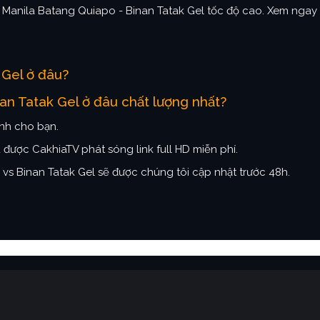
 Manila Batang Quiapo - Binan Tatak Gel tốc độ cao. Xem ngay c
 Gel ở đâu?
an Tatak Gel ở đâu chất lượng nhất?
nh cho bạn.
u được CakhiaTV phát sóng link full HD miễn phí.
vs Binan Tatak Gel sẽ được chúng tôi cập nhật trước 48h.