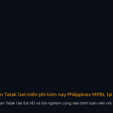
n Tatak Gel miễn phí hôm nay Philippines MPBL tại
an Tatak Gel full HD và trải nghiệm cùng dàn bình luận viên nổ