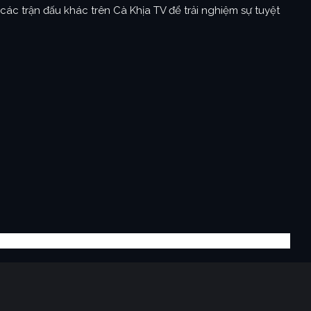
ác trận đấu khác trên Cà Khịa TV để trải nghiệm sự tuyệt