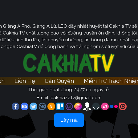
ên Giàng A Pho, Giàng A Lử, LEO đầy nhiệt huyết tại Cakhia TV 
 Cakhia TV chất lượng cao với đường truyền ổn định, không lỗi
 liệu lịch thi đấu, tin chuyển nhượng, tin bóng đá mới nhất, cập
ongda CakhiaTV để đồng hành và trải nghiệm sự tuyệt vời của
ch
Liên Hệ
Bản Quyền
Miễn Trừ Trách Nhi
Thời gian hoạt động: 24/7 cả ngày lễ.
Email:
cakhiazz.tv@gmail.com
Lấy mã