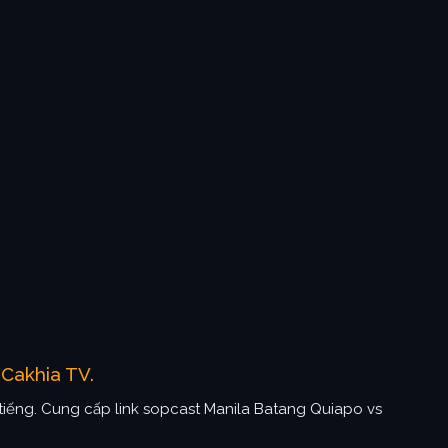
 Cakhia TV.
i tiếng. Cung cấp link sopcast Manila Batang Quiapo vs